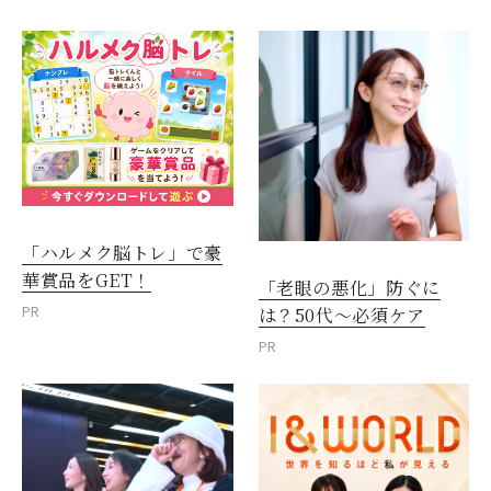
「ハルメク脳トレ」で豪
華賞品をGET！
「老眼の悪化」防ぐに
PR
は？50代～必須ケア
PR