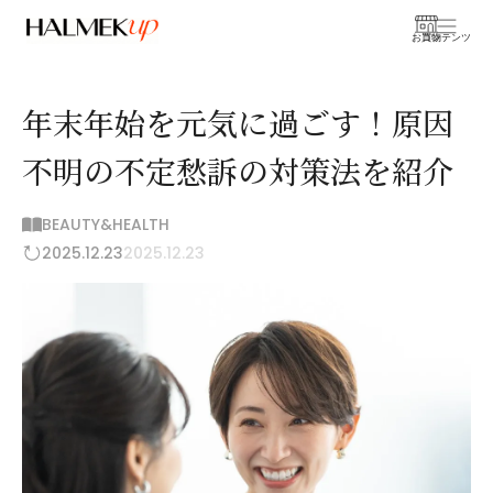
お買物
コンテンツ
年末年始を元気に過ごす！原因
不明の不定愁訴の対策法を紹介
BEAUTY&HEALTH
2025.12.23
2025.12.23