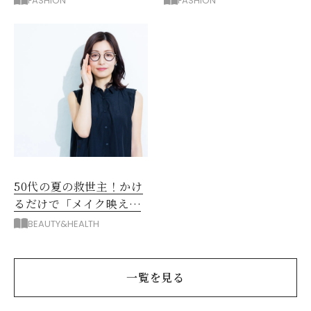
FASHION
FASHION
選
だった
50代の夏の救世主！かけ
るだけで「メイク映え」
する眼鏡
BEAUTY&HEALTH
一覧を見る