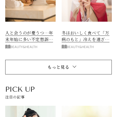
人と会うのが憂うつ…年
冬はおいしく食べて「万
末年始に多い不定愁訴の
病のもと」冷えを遠ざけ
原因とは？
よう！おすすめ温活ドリ
BEAUTY&HEALTH
BEAUTY&HEALTH
ンクも
もっと見る
PICK UP
注目の記事