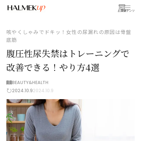
お買物
コンテンツ
咳やくしゃみでドキッ！女性の尿漏れの原因は骨盤
底筋
腹圧性尿失禁はトレーニングで
改善できる！やり方4選
BEAUTY&HEALTH
2024.10.9
2024.10.9