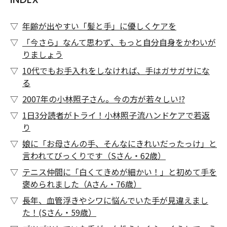
年齢が出やすい「髪と手」に優しくケアを
「今さら」なんて思わず、もっと自分自身をかわいが
りましょう
10代でもお手入れをしなければ、手はガサガサにな
る
2007年の小林照子さん。今の方が若々しい!?
1日3分読者がトライ！小林照子流ハンドケアで若返
り
娘に「お母さんの手、そんなにきれいだったっけ」と
言われてびっくりです（Sさん・62歳）
テニス仲間に「白くてきめが細かい！」と初めて手を
褒められました（Aさん・76歳）
長年、血管浮きやシワに悩んでいた手が見違えまし
た！(Sさん・59歳）