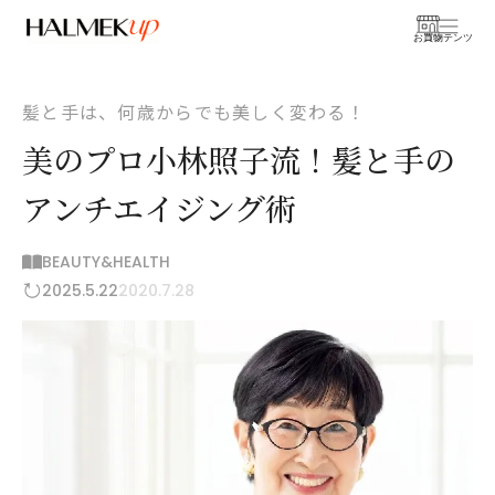
お買物
コンテンツ
髪と手は、何歳からでも美しく変わる！
美のプロ小林照子流！髪と手の
アンチエイジング術
BEAUTY&HEALTH
2025.5.22
2020.7.28