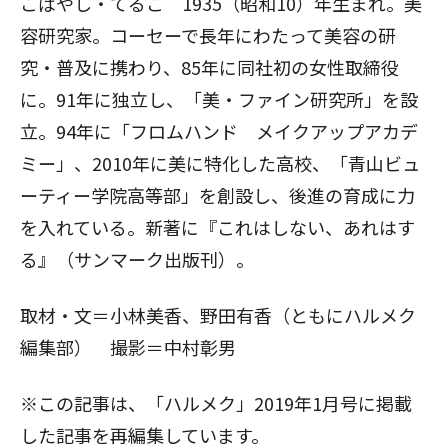
こばやし・てるこ 1935（昭和10）年生まれ。美
容研究家。コーセーで長年にわたって美容の研
究・普及に携わり、85年に同社初の女性取締役
に。91年に独立し、「美・ファイン研究所」を設
立。94年に「フロムハンド メイクアップアカデ
ミー」、2010年に美に特化した高校、「青山ビュ
ーティー学院高等部」を創設し、後進の育成に力
を入れている。新著に『これはしない、あれはす
る』（サンマーク出版刊）。
取材・文＝小林美香、野田有香（ともにハルメク
編集部） 撮影＝中村彰男
※この記事は、「ハルメク」2019年1月号に掲載
した記事を再編集しています。