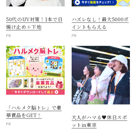
50代のUV対策！1本で日
ハズレなし！最大5000ポ
焼け止め＋下地
イントもらえる
PR
PR
「ハルメク脳トレ」で豪
華賞品をGET！
大人がハマる♥休日スポ
PR
ットin東京