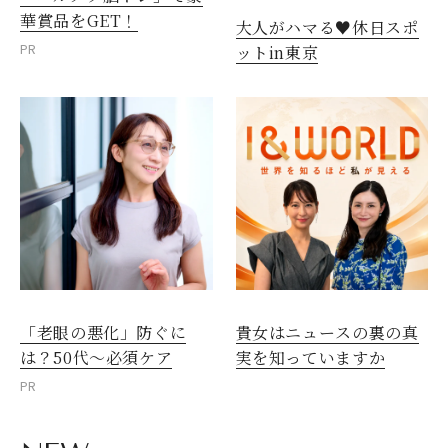
華賞品をGET！
大人がハマる♥休日スポ
PR
ットin東京
「老眼の悪化」防ぐに
貴女はニュースの裏の真
は？50代～必須ケア
実を知っていますか
PR