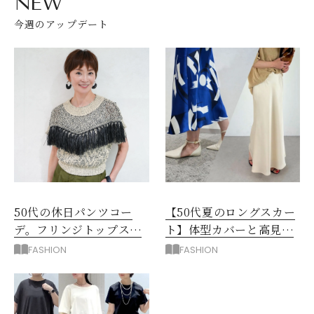
NEW
今週のアップデート
50代の休日パンツコー
【50代夏のロングスカー
デ。フリンジトップスを
ト】体型カバーと高見え
主役に洗練アースカラー
を叶える4コーデ
FASHION
FASHION
垢抜け！