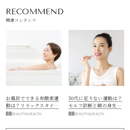
RECOMMEND
関連コンテンツ
お風呂でできる有酸素運
50代に足りない運動は？
動は？リラックスタイム
セルフ診断と朝の身支度
に体を整える夜習慣
を「運動」に変える朝習
BEAUTY&HEALTH
BEAUTY&HEALTH
慣