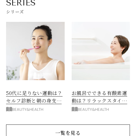
SERIES
シリーズ
50代に足りない運動は？
お風呂でできる有酸素運
セルフ診断と朝の身支度
動は？リラックスタイム
を「運動」に変える朝習
に体を整える夜習慣
BEAUTY&HEALTH
BEAUTY&HEALTH
慣
一覧を見る