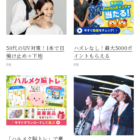
50代のUV対策！1本で日
ハズレなし！最大5000ポ
焼け止め＋下地
イントもらえる
PR
PR
「ハルメク脳トレ」で豪