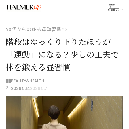
お買物
コンテンツ
50代からのゆる運動習慣#2
階段はゆっくり下りたほうが
「運動」になる？少しの工夫で
体を鍛える昼習慣
BEAUTY&HEALTH
2026.5.14
2026.5.7