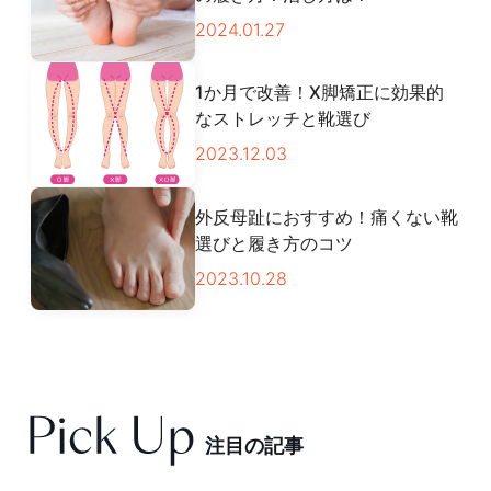
2024.01.27
1か月で改善！X脚矯正に効果的
なストレッチと靴選び
2023.12.03
外反母趾におすすめ！痛くない靴
選びと履き方のコツ
2023.10.28
注
目
の
記
事