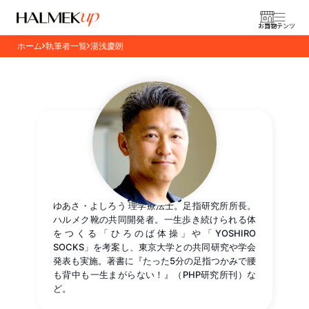
お買物
コンテンツ
ホーム
執筆者一覧
湯浅慶朗
湯浅慶朗
ゆあさ・よしろう 理学療法士。足指研究所所長。
ハルメク靴の共同開発者。一生歩き続けられる体
をつくる「ひろのば体操」や「YOSHIRO
SOCKS」を考案し、東京大学との共同研究や学会
発表も実施。著書に『たった5分の足指つかみで腰
も背中も一生まがらない！』（PHP研究所刊）な
ど。