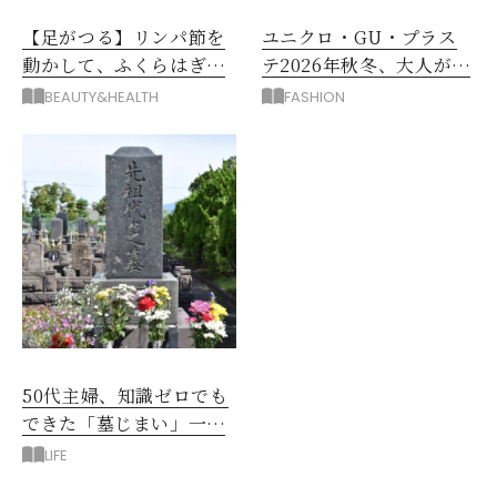
【足がつる】リンパ節を
ユニクロ・GU・プラス
動かして、ふくらはぎの
テ2026年秋冬、大人が着
むくみ、こむら返りを解
たい新作服は？
BEAUTY&HEALTH
FASHION
消
50代主婦、知識ゼロでも
できた「墓じまい」一つ
後悔したのは、ある順
LIFE
番!?