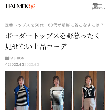
お買物
コンテンツ
定番トップスを50代・60代が新鮮に着こなすには？
ボーダートップスを野暮ったく
見せない上品コーデ
FASHION
2023.4.3
2023.4.3