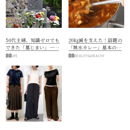
50代主婦、知識ゼロでも
20㎏減を支えた！話題の
できた「墓じまい」一つ
「無水カレー」基本の作
後悔したのは、ある順
り方とおすすめルウ6選
LIFE
BEAUTY&HEALTH
番!?