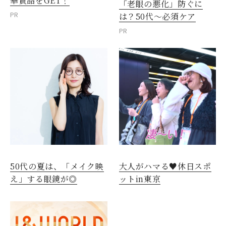
華賞品をGET！
「老眼の悪化」防ぐに
PR
は？50代～必須ケア
PR
50代の夏は、「メイク映
大人がハマる♥休日スポ
え」する眼鏡が◎
ットin東京