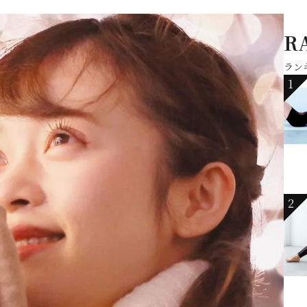
R
ラン
1
2