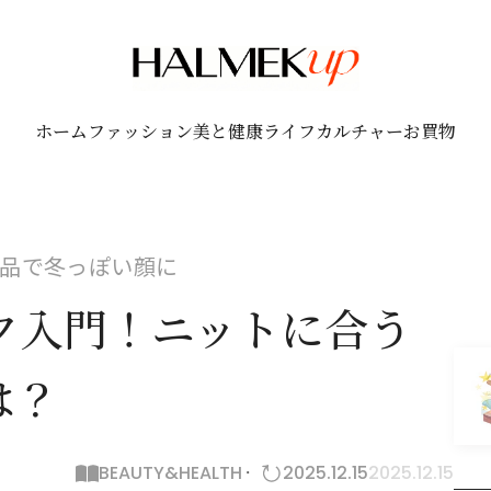
ホーム
ファッション
美と健康
ライフ
カルチャー
お買物
品で冬っぽい顔に
ク入門！ニットに合う
は？
BEAUTY&HEALTH
2025.12.15
2025.12.15