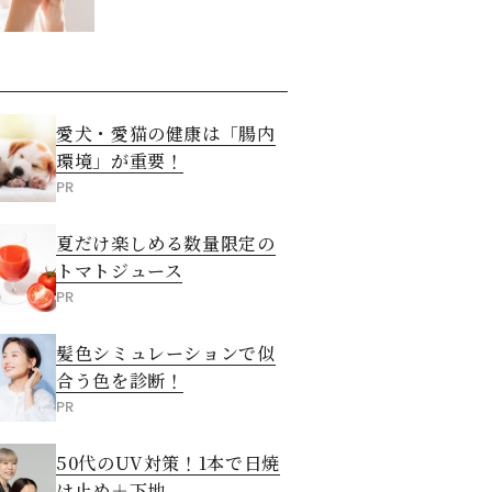
させる5つの方法
愛犬・愛猫の健康は「腸内
環境」が重要！
PR
夏だけ楽しめる数量限定の
トマトジュース
PR
髪色シミュレーションで似
合う色を診断！
PR
50代のUV対策！1本で日焼
け止め＋下地