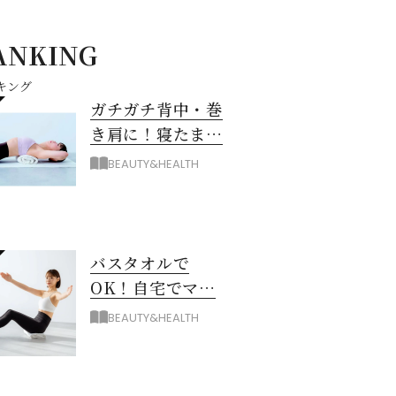
ANKING
キング
ガチガチ背中・巻
き肩に！寝たまま
バスタオル「おう
BEAUTY&HEALTH
ちピラティス」の
やり方
バスタオルで
OK！自宅でマシ
ン級に骨から整え
BEAUTY&HEALTH
る「おうちピラテ
ィス」のコツ