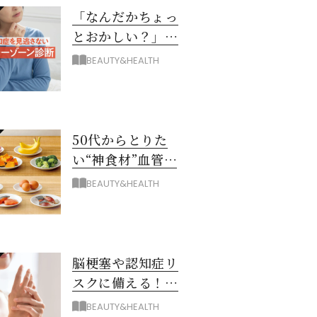
「なんだかちょっ
とおかしい？」を
見逃さない！ 認知
BEAUTY&HEALTH
症グレーゾーン診
断
50代からとりた
い“神食材”血管と
脳を若々しく保つ
BEAUTY&HEALTH
8つとは？
脳梗塞や認知症リ
スクに備える！ゴ
ースト血管を復活
BEAUTY&HEALTH