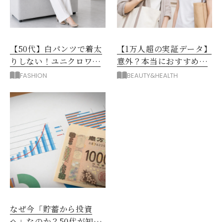
【50代】白パンツで着太
【1万人超の実証データ】
りしない！ユニクロワイ
意外？本当におすすめな
ドパンツ夏の着回しテク
運動とストレス解消法と
FASHION
BEAUTY&HEALTH
は？
なぜ今「貯蓄から投資
へ」なのか？50代が知る