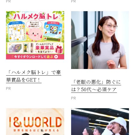
PR
PR
「ハルメク脳トレ」で豪
華賞品をGET！
「老眼の悪化」防ぐに
PR
は？50代～必須ケア
PR