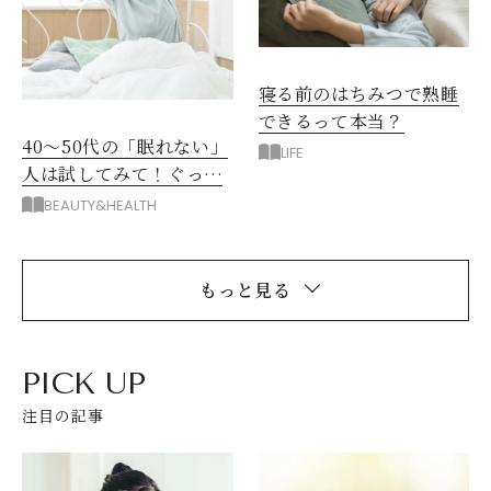
寝る前のはちみつで熟睡
できるって本当？
40～50代の「眠れない」
LIFE
人は試してみて！ぐっす
り眠ってすっきり起きる
BEAUTY&HEALTH
方法
もっと見る
PICK UP
注目の記事