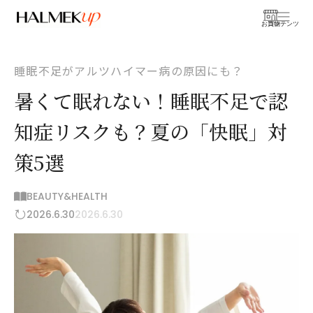
お買物
コンテンツ
睡眠不足がアルツハイマー病の原因にも？
暑くて眠れない！睡眠不足で認
知症リスクも？夏の「快眠」対
策5選
BEAUTY&HEALTH
2026.6.30
2026.6.30