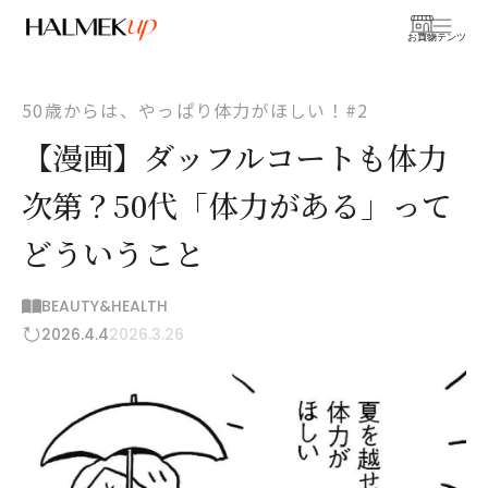
お買物
コンテンツ
50歳からは、やっぱり体力がほしい！#2
【漫画】ダッフルコートも体力
次第？50代「体力がある」って
どういうこと
BEAUTY&HEALTH
2026.4.4
2026.3.26