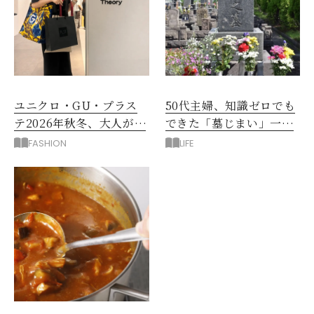
ユニクロ・GU・プラス
50代主婦、知識ゼロでも
テ2026年秋冬、大人が着
できた「墓じまい」一つ
たい新作服は？
後悔したのは、ある順
FASHION
LIFE
番!?