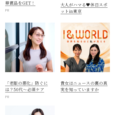
華賞品をGET！
大人がハマる♥休日スポ
PR
ットin東京
「老眼の悪化」防ぐに
貴女はニュースの裏の真
は？50代～必須ケア
実を知っていますか
PR