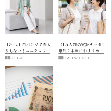
【50代】白パンツで着太
【1万人超の実証データ】
りしない！ユニクロワイ
意外？本当におすすめな
ドパンツ夏の着回しテク
運動とストレス解消法と
FASHION
BEAUTY&HEALTH
は？