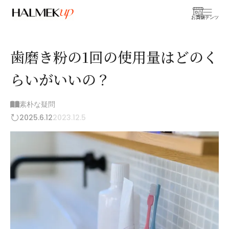
お買物
コンテンツ
歯磨き粉の1回の使用量はどのく
らいがいいの？
素朴な疑問
2025.6.12
2023.12.5