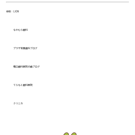
参照：
LION
なかむら歯科
プラザ若葉歯科ブログ
堀口歯科医院の歯ブログ
てらもと歯科医院
クリニカ