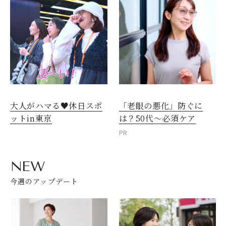
大人がハマる♥休日スポ
「老眼の悪化」防ぐに
ットin東京
は？50代～必須ケア
PR
NEW
今週のアップデート