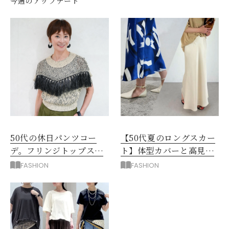
今週のアップデート
50代の休日パンツコー
【50代夏のロングスカー
デ。フリンジトップスを
ト】体型カバーと高見え
主役に洗練アースカラー
を叶える4コーデ
FASHION
FASHION
垢抜け！