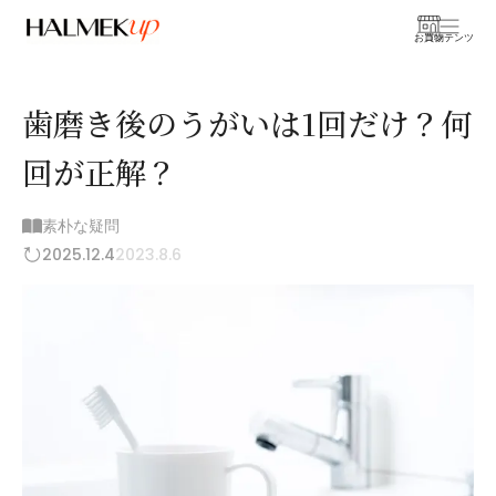
お買物
コンテンツ
歯磨き後のうがいは1回だけ？何
回が正解？
素朴な疑問
2025.12.4
2023.8.6