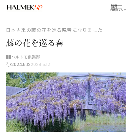
お買物
コンテンツ
日本古来の藤の花を巡る晩春になりました
藤の花を巡る春
ハルトモ俱楽部
2024.5.12
2024.5.12