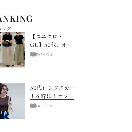
ANKING
キング
【ユニクロ・
GU】50代、ボト
ムスに迷ったら！
FASHION
3990円以下スカー
ト＆パンツ
50代ロングスカー
トを粋に！オフィ
ス＆お出掛けに映
FASHION
える配色のコツ