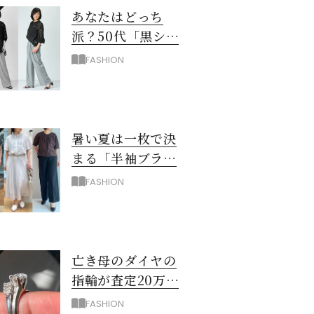
あなたはどっち
派？50代「黒シア
ー×ユニクロワイ
FASHION
ドパンツ」夏のモ
ノトーンコーデ
暑い夏は一枚で決
まる「半袖ブラウ
ス＆シャツ」で時
FASHION
短！大人の通勤コ
ーデ
亡き母のダイヤの
指輪が査定20万…
売る？50代が出し
FASHION