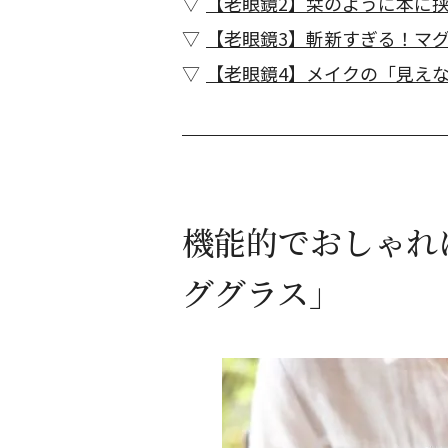
【老眼鏡2】栞のように本に
【老眼鏡3】斬新すぎる！マ
【老眼鏡4】メイクの「見え
機能的でおしゃれ
ググラス」