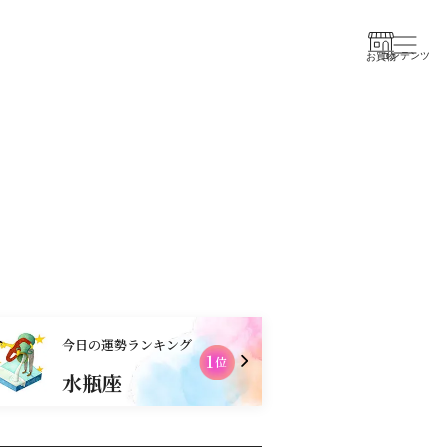
コンテンツ
お買物
今日の運勢ランキング
1
2
位
水瓶座
乙女座