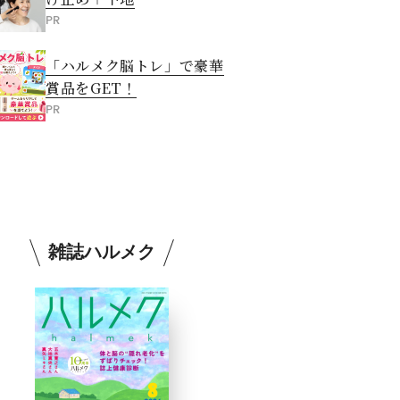
PR
「ハルメク脳トレ」で豪華
賞品をGET！
PR
雑誌ハルメク