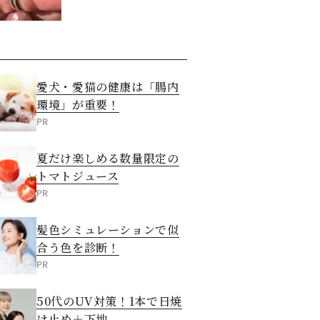
た意外な答え
愛犬・愛猫の健康は「腸内
環境」が重要！
PR
夏だけ楽しめる数量限定の
トマトジュース
PR
髪色シミュレーションで似
合う色を診断！
PR
50代のUV対策！1本で日焼
け止め＋下地