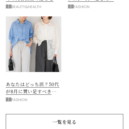
穴！「形成外科」3大やめ
「薄手ジャケット」
BEAUTY&HEALTH
FASHION
とけ
あなたはどっち派？50代
が8月に買い足すべき
「着回せるトップス」
FASHION
一覧を見る