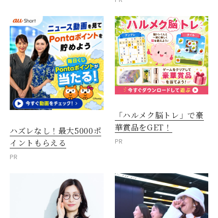
「ハルメク脳トレ」で豪
華賞品をGET！
ハズレなし！最大5000ポ
PR
イントもらえる
PR