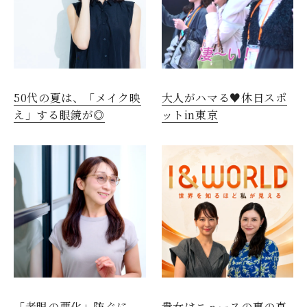
50代の夏は、「メイク映
大人がハマる♥休日スポ
え」する眼鏡が◎
ットin東京
「老眼の悪化」防ぐに
貴女はニュースの裏の真