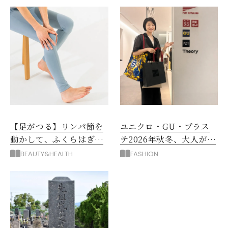
【足がつる】リンパ節を
ユニクロ・GU・プラス
動かして、ふくらはぎの
テ2026年秋冬、大人が着
むくみ、こむら返りを解
たい新作服は？
BEAUTY&HEALTH
FASHION
消