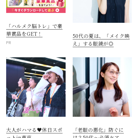
「ハルメク脳トレ」で豪
華賞品をGET！
50代の夏は、「メイク映
PR
え」する眼鏡が◎
大人がハマる♥休日スポ
「老眼の悪化」防ぐに
ットin東京
は？50代～必須ケア