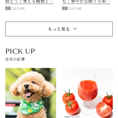
際どう？買える種類と育
も！華やかな飾り方楽し
て方
み方4
CULTURE
CULTURE
もっと見る
PICK UP
注目の記事