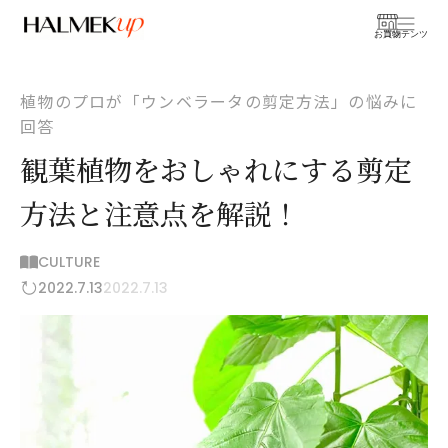
お買物
コンテンツ
植物のプロが「ウンベラータの剪定方法」の悩みに
回答
観葉植物をおしゃれにする剪定
方法と注意点を解説！
CULTURE
2022.7.13
2022.7.13