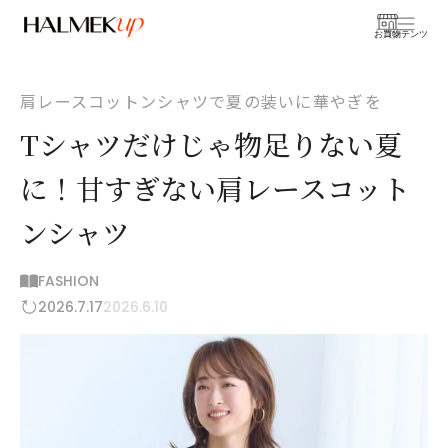
お買物
コンテンツ
肩レースコットンシャツで夏の装いに華やぎを
Tシャツだけじゃ物足りない夏
に！甘すぎない肩レースコット
ンシャツ
FASHION
2026.7.17
2026.6.10