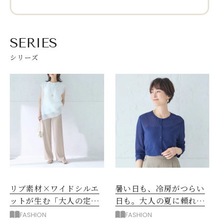
SERIES
シリーズ
リブ素材×ワイドシルエ
暑い日も、冷房がつらい
ットが生む「大人の定番
日も。大人の夏に頼れる
パンツ」！忙しい毎日に
日本製・綿100％のカー
FASHION
FASHION