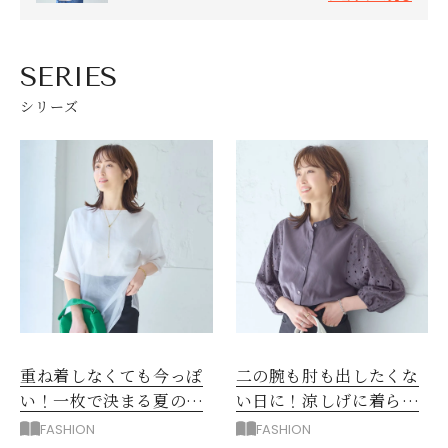
SERIES
シリーズ
重ね着しなくても今っぽ
二の腕も肘も出したくな
い！一枚で決まる夏のシ
い日に！涼しげに着られ
アーTシャツ
る袖レースコットンシャ
FASHION
FASHION