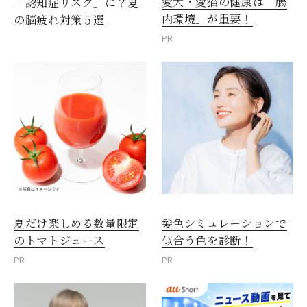
愛犬・愛猫の健康は「腸
「認知症リスク」に？夏
内環境」が重要！
の脳疲れ対策５選
PR
夏だけ楽しめる数量限定
髪色シミュレーションで
のトマトジュース
似合う色を診断！
PR
PR