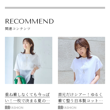
RECOMMEND
関連コンテンツ
重ね着しなくても今っぽ
首元だけシアー！ゆるく
い！一枚で決まる夏のシ
着て整う日本製コットン
アーTシャツ
トップス
FASHION
FASHION