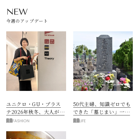
NEW
今週のアップデート
ユニクロ・GU・プラス
50代主婦、知識ゼロでも
テ2026年秋冬、大人が着
できた「墓じまい」一つ
たい新作服は？
後悔したのは、ある順
FASHION
LIFE
番!?