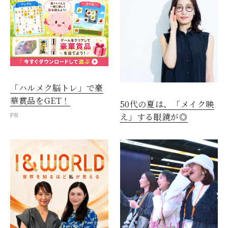
「ハルメク脳トレ」で豪
華賞品をGET！
50代の夏は、「メイク映
PR
え」する眼鏡が◎