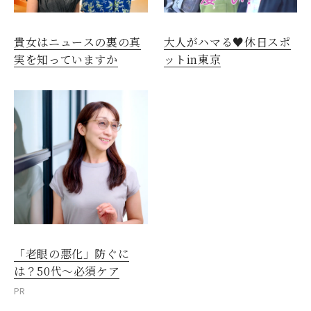
貴女はニュースの裏の真
大人がハマる♥休日スポ
実を知っていますか
ットin東京
「老眼の悪化」防ぐに
は？50代～必須ケア
PR