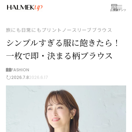
お買物
コンテンツ
旅にも日常にもプリントノースリーブブラウス
シンプルすぎる服に飽きたら！
一枚で即・決まる柄ブラウス
FASHION
2026.7.8
2026.6.17