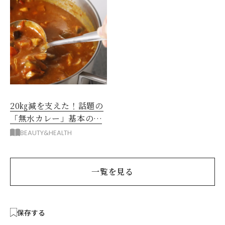
20㎏減を支えた！話題の
「無水カレー」基本の作
り方とおすすめルウ6選
BEAUTY&HEALTH
一覧を見る
保存する