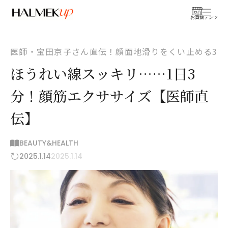
お買物
コンテンツ
医師・宝田京子さん直伝！顔面地滑りをくい止める3
ほうれい線スッキリ……1日3
分！顔筋エクササイズ【医師直
伝】
BEAUTY&HEALTH
2025.1.14
2025.1.14