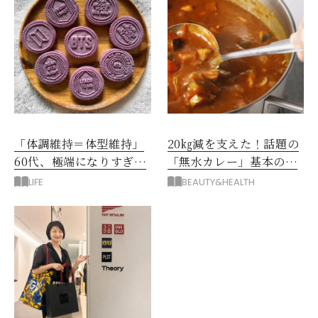
「体調維持＝体型維持」
20㎏減を支えた！話題の
60代、極端になりすぎな
「無水カレー」基本の作
い食べ方を模索中です
り方とおすすめルウ6選
LIFE
BEAUTY&HEALTH