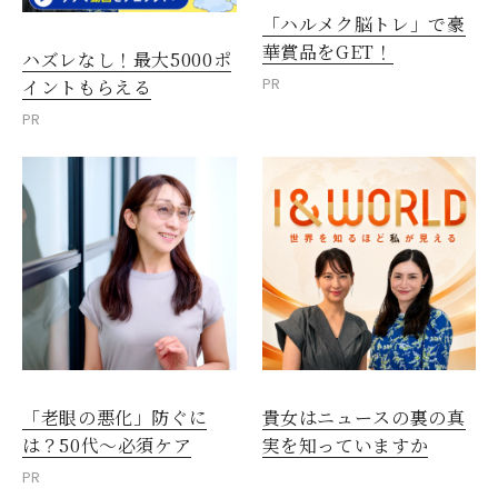
「ハルメク脳トレ」で豪
華賞品をGET！
ハズレなし！最大5000ポ
PR
イントもらえる
PR
「老眼の悪化」防ぐに
貴女はニュースの裏の真
は？50代～必須ケア
実を知っていますか
PR