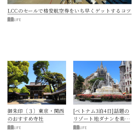
LCCのセールで格安航空券をいち早くゲットするコツ
LIFE
御朱印〔３〕東京・関西
[ベトナム3泊4日]話題の
のおすすめ寺社
リゾート地ダナンを楽し
む
LIFE
LIFE