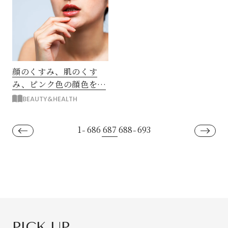
顔のくすみ、肌のくす
み、ピンク色の顔色を取
り戻す！
BEAUTY&HEALTH
1
686
687
688
693
-
-
PICK UP