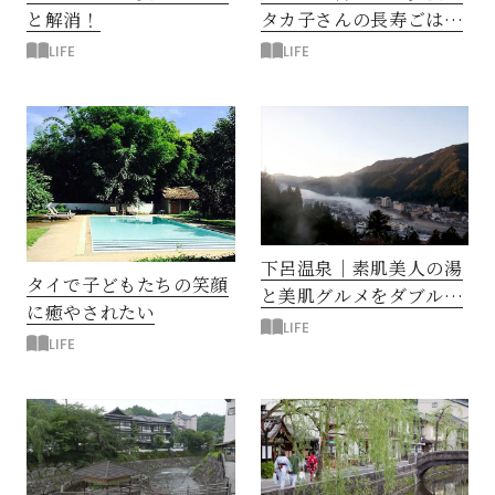
と解消！
タカ子さんの長寿ごはん
を食す
LIFE
LIFE
下呂温泉｜素肌美人の湯
タイで子どもたちの笑顔
と美肌グルメをダブルで
に癒やされたい
楽しむ
LIFE
LIFE