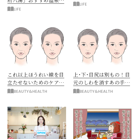
府八湯」おすすめ温泉を
泉」
LIFE
巡る旅
LIFE
これ以上ほうれい線を目
上･下･目尻は別もの！目
立たせないためのケア＆
元のしわを消すあの手こ
予防法
の手
BEAUTY&HEALTH
BEAUTY&HEALTH