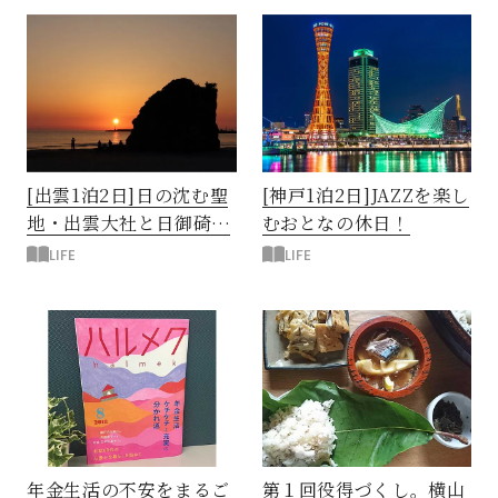
[出雲1泊2日]日の沈む聖
[神戸1泊2日]JAZZを楽し
地・出雲大社と日御碕巡
むおとなの休日！
り
LIFE
LIFE
年金生活の不安をまるご
第１回役得づくし。横山