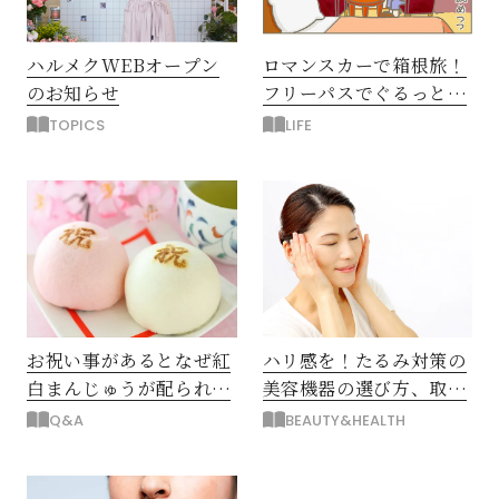
ハルメクWEBオープン
ロマンスカーで箱根旅！
のお知らせ
フリーパスでぐるっとグ
ルメ
TOPICS
LIFE
閉じる
ハリ感を！たるみ対策の
お祝い事があるとなぜ紅
美容機器の選び方、取り
白まんじゅうが配られる
入れ方
の？
BEAUTY&HEALTH
Q&A