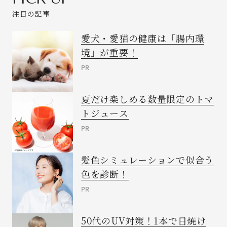
注目の記事
愛犬・愛猫の健康は「腸内環
境」が重要！
PR
夏だけ楽しめる数量限定のトマ
トジュース
PR
髪色シミュレーションで似合う
色を診断！
PR
50代のUV対策！1本で日焼け