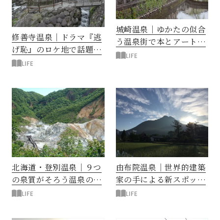
城崎温泉｜ゆかたの似合
修善寺温泉｜ドラマ『逃
う温泉街で本とアートを
げ恥』のロケ地で話題の
楽しむ
LIFE
温泉地
LIFE
北海道・登別温泉｜９つ
由布院温泉｜世界的建築
の泉質がそろう温泉のデ
家の手による新スポット
パート
が誕生
LIFE
LIFE