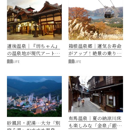
道後温泉｜『坊ちゃん』
箱根温泉郷｜運気＆寿命
の温泉地が現代アートの
がアップ！絶景の乗り物
舞台に
も魅力
LIFE
LIFE
有馬温泉｜夏の納涼川床
砂風呂・泥湯…大分「別
も楽しみな「金泉｣｢銀