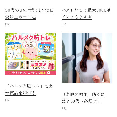
50代のUV対策！1本で日
ハズレなし！最大5000ポ
焼け止め＋下地
イントもらえる
PR
PR
「ハルメク脳トレ」で豪
華賞品をGET！
「老眼の悪化」防ぐに
PR
は？50代～必須ケア
PR