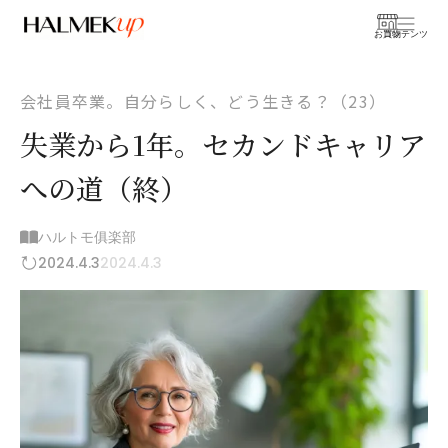
お買物
コンテンツ
会社員卒業。自分らしく、どう生きる？（23）
失業から1年。セカンドキャリア
への道（終）
ハルトモ俱楽部
2024.4.3
2024.4.3