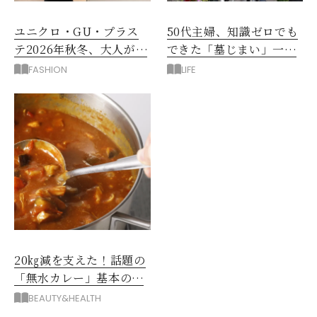
ユニクロ・GU・プラス
50代主婦、知識ゼロでも
テ2026年秋冬、大人が着
できた「墓じまい」一つ
たい新作服は？
後悔したのは、ある順
FASHION
LIFE
番!?
20㎏減を支えた！話題の
「無水カレー」基本の作
り方とおすすめルウ6選
BEAUTY&HEALTH