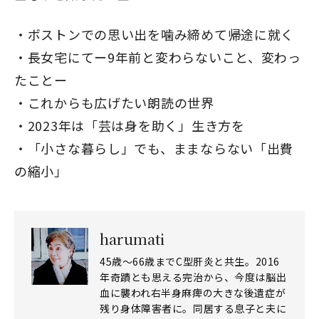
ボストンでの思い出を噛み締めて帰途に就く
長女宅にてー9年前と変わらないこと、変わっ
たことー
これからも広げたい朗読の世界
2023年は「芸は身を助く」生き方を
「小さな暮らし」でも、ままならない「出費
の縮小」
閉じる
harumati
45歳～66歳までC型肝炎と共生。2016
年奇蹟とも思える完治から、今度は脳出
血に襲われ右半身麻痺の大きな後遺症が
残り身体障害者に。同居する息子と夫に