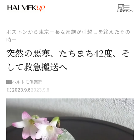
お買物
コンテンツ
ボストンから東京―長女家族が引越しを終えたその
時―
突然の悪寒、たちまち42度、そ
して救急搬送へ
ハルトモ俱楽部
2023.9.6
2023.9.6