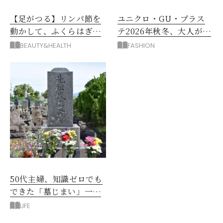
【足がつる】リンパ節を
ユニクロ・GU・プラス
動かして、ふくらはぎの
テ2026年秋冬、大人が着
むくみ、こむら返りを解
たい新作服は？
BEAUTY&HEALTH
FASHION
消
50代主婦、知識ゼロでも
できた「墓じまい」一つ
後悔したのは、ある順
LIFE
番!?