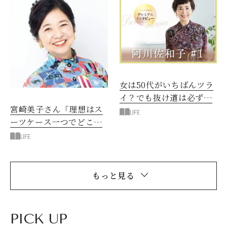
女は50代がいちばんツラ
イ？でも抜け道は必ずあ
宮崎美子さん「理想はス
る
LIFE
ーツケース一つでどこへ
でも行ける暮らし」
LIFE
もっと見る
PICK UP