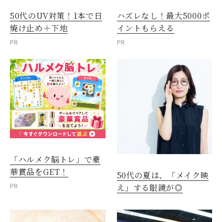
50代のUV対策！1本で日
ハズレなし！最大5000ポ
焼け止め＋下地
イントもらえる
PR
PR
「ハルメク脳トレ」で豪
華賞品をGET！
50代の夏は、「メイク映
PR
え」する眼鏡が◎