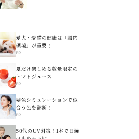
愛犬・愛猫の健康は「腸内
環境」が重要！
PR
夏だけ楽しめる数量限定の
トマトジュース
PR
髪色シミュレーションで似
合う色を診断！
PR
50代のUV対策！1本で日焼
け止め＋下地