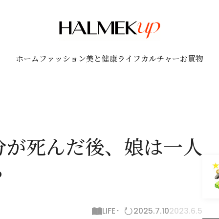
ホーム
ファッション
美と健康
ライフ
カルチャー
お買物
分が死んだ後、娘は一人
？
LIFE
2025.7.10
2023.6.5