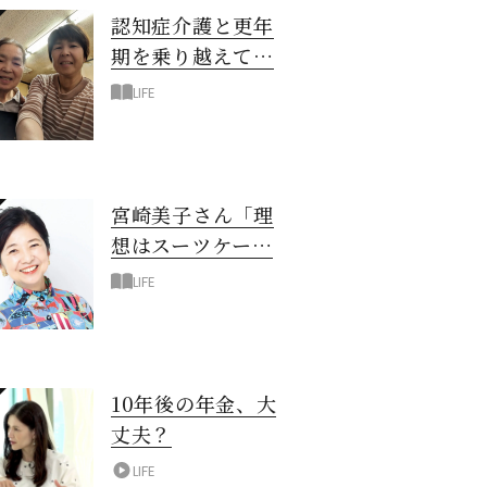
認知症介護と更年
期を乗り越えて！
6年の「通い介
LIFE
護」で見つけた答
え
宮崎美子さん「理
想はスーツケース
一つでどこへでも
LIFE
行ける暮らし」
10年後の年金、大
丈夫？
LIFE