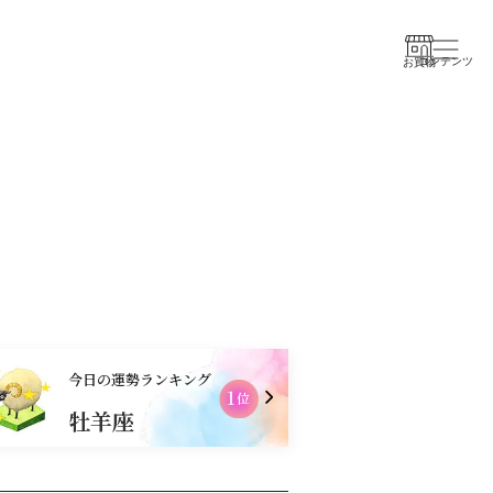
コンテンツ
お買物
今日の運勢ランキング
2
位
牡羊座
乙女座