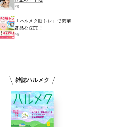
PR
「ハルメク脳トレ」で豪華
賞品をGET！
PR
雑誌ハルメク