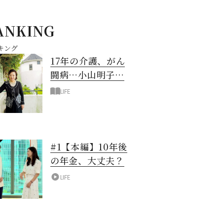
ANKING
キング
17年の介護、がん
闘病…小山明子さ
ん「今満たされて
LIFE
いる」と言える理
由
#1【本編】10年後
の年金、大丈夫？
LIFE