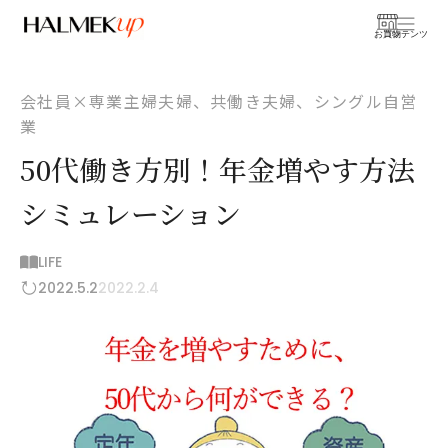
お買物
コンテンツ
会社員×専業主婦夫婦、共働き夫婦、シングル自営
業
50代働き方別！年金増やす方法
シミュレーション
LIFE
2022.5.2
2022.2.4