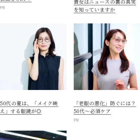
貴女はニュースの裏の真実
PR
を知っていますか
50代の夏は、「メイク映
「老眼の悪化」防ぐには？
え」する眼鏡が◎
50代～必須ケア
PR