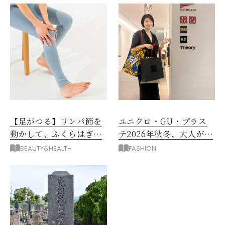
【足がつる】リンパ節を
ユニクロ・GU・プラス
動かして、ふくらはぎの
テ2026年秋冬、大人が着
むくみ、こむら返りを解
たい新作服は？
BEAUTY&HEALTH
FASHION
消