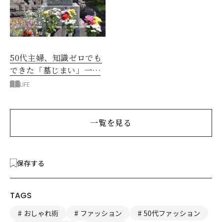
50代主婦、知識ゼロでも
できた「墓じまい」一つ
後悔したのは、ある順
LIFE
番!?
一覧を見る
保存する
TAGS
おしゃれ術
ファッション
50代ファッション