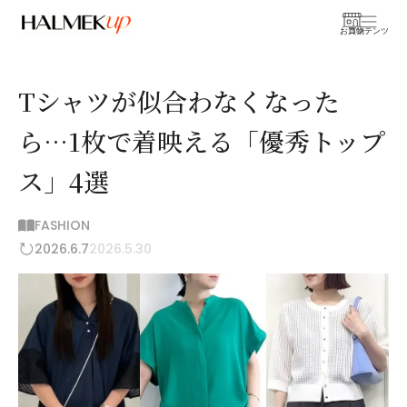
お買物
コンテンツ
Tシャツが似合わなくなった
ら…1枚で着映える「優秀トップ
ス」4選
FASHION
2026.6.7
2026.5.30