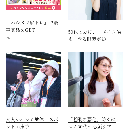
「ハルメク脳トレ」で豪
華賞品をGET！
50代の夏は、「メイク映
PR
え」する眼鏡が◎
大人がハマる♥休日スポ
「老眼の悪化」防ぐに
ットin東京
は？50代～必須ケア