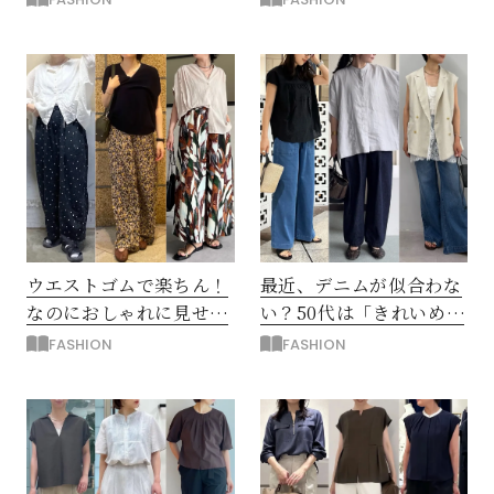
ウス」
ーコーデ
ウエストゴムで楽ちん！
最近、デニムが似合わな
なのにおしゃれに見せる
い？50代は「きれいめ」
コツは「大胆な柄パン
がカギ！上品デニムコー
FASHION
FASHION
ツ」
デ