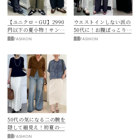
【ユニクロ・GU】2990
ウエストインしない派の
円以下の夏小物！サング
50代に！お腹ぽっこりを
ラス・フラット靴・ハッ
カバー「前後差トップ
FASHION
FASHION
ト
ス」
50代の気になる二の腕を
隠して細見え！初夏のお
しゃれな「五分袖トップ
FASHION