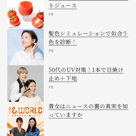
トジュース
PR
髪色シミュレーションで似合う
色を診断！
PR
50代のUV対策！1本で日焼け
止め＋下地
PR
貴女はニュースの裏の真実を知
っていますか