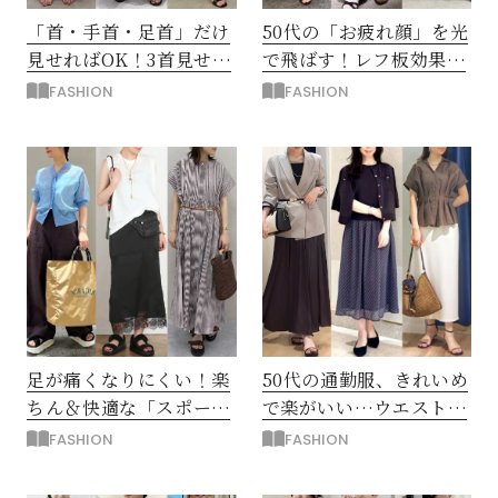
「首・手首・足首」だけ
50代の「お疲れ顔」を光
見せればOK！3首見せで
で飛ばす！レフ板効果が
つくる50代の着痩せコー
うれしい“白トップス”コ
FASHION
FASHION
デ
ーデ
足が痛くなりにくい！楽
50代の通勤服、きれいめ
ちん＆快適な「スポーツ
で楽がいい…ウエストゴ
サンダル」大人の夏コー
ム「好印象の夏スカー
FASHION
FASHION
デ
ト」