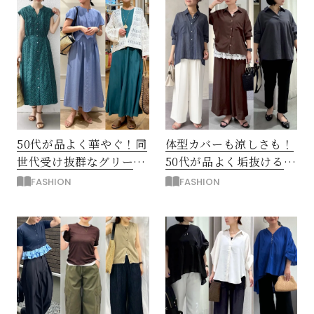
閉じる
50代が品よく華やぐ！同
体型カバーも涼しさも！
世代受け抜群なグリー
50代が品よく垢抜ける
ン・ブルーの「初夏ワン
「初夏の最旬シャツ」4
FASHION
FASHION
ピ」
選