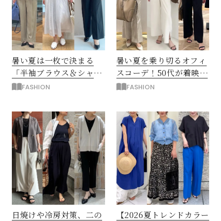
暑い夏は一枚で決まる
暑い夏を乗り切るオフィ
「半袖ブラウス＆シャ
スコーデ！50代が着映え
ツ」で時短！大人の通勤
る「おしゃれパンツ」
FASHION
FASHION
コーデ
日焼けや冷房対策、二の
【2026夏トレンドカラー