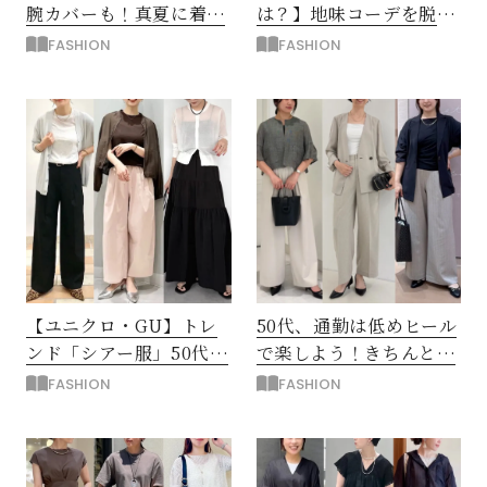
腕カバーも！真夏に着た
は？】地味コーデを脱
い「薄手の羽織りもの」
却！大人のおしゃれなブ
FASHION
FASHION
コーデ
ルー
【ユニクロ・GU】トレ
50代、通勤は低めヒール
ンド「シアー服」50代は
で楽しよう！きちんと見
2990円のカーデでトラ
え＆涼し気「パンプス」
FASHION
FASHION
イ！