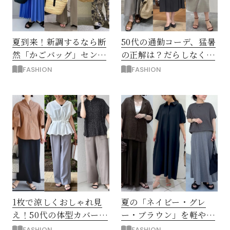
夏到来！新調するなら断
50代の通勤コーデ、猛暑
然「かごバッグ」センス
の正解は？だらしなく見
のいい大人の選び方と
えない「きれいめワンピ
FASHION
FASHION
は？
ース」
1枚で涼しくおしゃれ見
夏の「ネイビー・グレ
え！50代の体型カバーも
ー・ブラウン」を軽やか
叶う「半袖シャツ＆ブラ
に！50代向けダークカラ
FASHION
FASHION