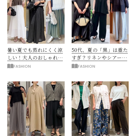
暑い夏でも蒸れにくく涼
50代、夏の「黒」は重た
しい！大人のおしゃれな
すぎ？リネンやシアー素
「ロングスカート」コー
材なら軽やかでおしゃ
FASHION
FASHION
デ
れ！