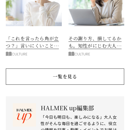
「これを言ったら角が立
その謝り方、損してるか
つ？」言いにくいことを
も。知性がにじむ大人の
穏やかに伝える表現3選
謝罪表現3選
CULTURE
CULTURE
一覧を見る
HALMEK up編集部
「今日も明日も、楽しみになる」大人女
性がそんな毎日を過ごせるように、役立
つ情報を記事・動画・イベントでお届け