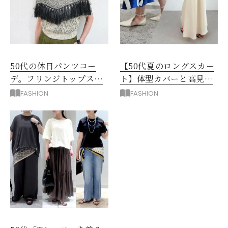
50代の休日パンツコー
【50代夏のロングスカー
デ。フリンジトップスを
ト】体型カバーと高見え
主役に洗練アースカラー
を叶える4コーデ
FASHION
FASHION
垢抜け！