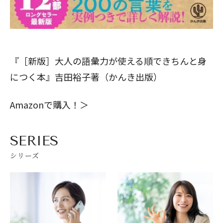
『［新版］大人の語彙力が使える順できちんと身
閉じる
につく本』吉田裕子著（かんき出版）
Amazonで購入！＞
SERIES
シリーズ