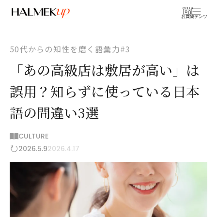
お買物
コンテンツ
50代からの知性を磨く語彙力#3
「あの高級店は敷居が高い」は
誤用？知らずに使っている日本
語の間違い3選
CULTURE
2026.5.9
2026.4.17