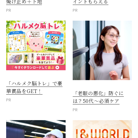
焼け止め＋下地
イントもらえる
PR
PR
「ハルメク脳トレ」で豪
華賞品をGET！
「老眼の悪化」防ぐに
PR
は？50代～必須ケア
PR