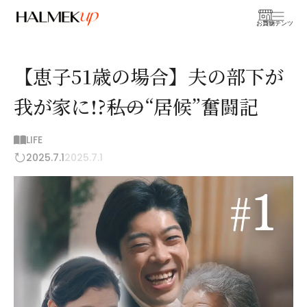
お買物
コンテンツ
【恵子51歳の場合】夫の部下が
我が家に!?――私の“居候”奮闘記
LIFE
2025.7.1
2025.7.1