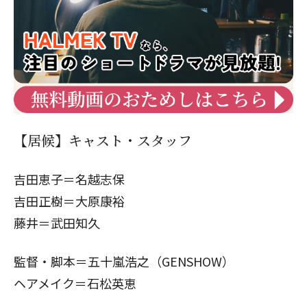
【居候】キャスト・スタッフ
吉田恵子＝名越志保
吉田正樹＝大原康裕
藤井＝武田知久
監督・脚本＝五十嵐浩之（GENSHOW）
ヘアメイク＝石松英恵