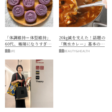
「体調維持＝体型維持」
20㎏減を支えた！話題の
60代、極端になりすぎな
「無水カレー」基本の作
い食べ方を模索中です
り方とおすすめルウ6選
LIFE
BEAUTY&HEALTH