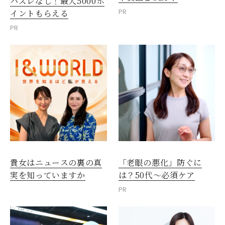
ハズレなし！最大5000ポ
PR
イントもらえる
PR
貴女はニュースの裏の真
「老眼の悪化」防ぐに
実を知っていますか
は？50代～必須ケア
PR