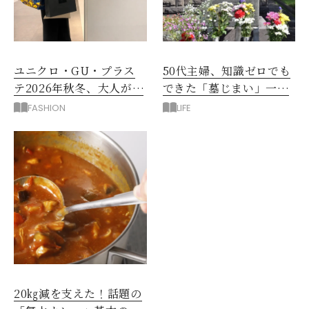
ユニクロ・GU・プラス
50代主婦、知識ゼロでも
テ2026年秋冬、大人が着
できた「墓じまい」一つ
たい新作服は？
後悔したのは、ある順
FASHION
LIFE
番!?
20㎏減を支えた！話題の