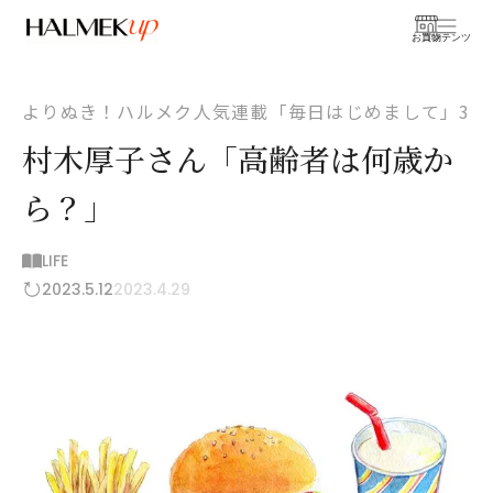
お買物
コンテンツ
よりぬき！ハルメク人気連載「毎日はじめまして」3
村木厚子さん「高齢者は何歳か
ら？」
LIFE
2023.5.12
2023.4.29