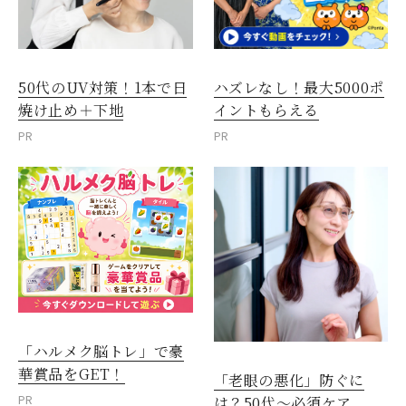
50代のUV対策！1本で日
ハズレなし！最大5000ポ
焼け止め＋下地
イントもらえる
PR
PR
「ハルメク脳トレ」で豪
華賞品をGET！
「老眼の悪化」防ぐに
PR
は？50代～必須ケア