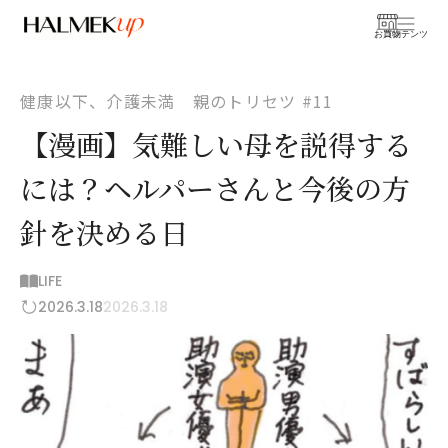
お買物
コンテンツ
健康以下、介護未満 親のトリセツ #11
【漫画】気難しい母を説得する
には？ヘルパーさんと今後の方
針を決める日
LIFE
2026.3.18
2026.3.18