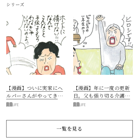
シリーズ
【漫画】ついに実家にヘ
【漫画】年に一度の更新
ルパーさんがやってき
日。父も張り切る介護認
た！父と母の反応は？
定調査はジョークと涙で
LIFE
LIFE
大騒ぎ！
一覧を見る