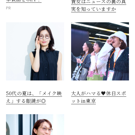
貴女はニュースの裏の真
PR
実を知っていますか
50代の夏は、「メイク映
大人がハマる♥休日スポ
え」する眼鏡が◎
ットin東京