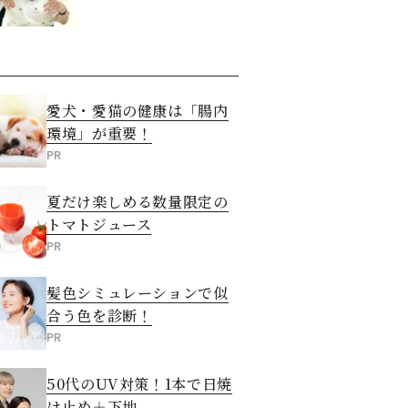
愛犬・愛猫の健康は「腸内
環境」が重要！
PR
夏だけ楽しめる数量限定の
トマトジュース
PR
髪色シミュレーションで似
合う色を診断！
PR
50代のUV対策！1本で日焼
け止め＋下地