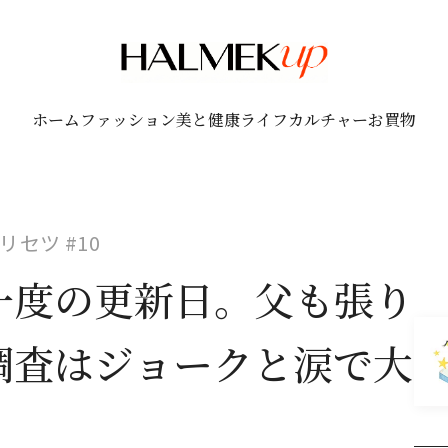
ホーム
ファッション
美と健康
ライフ
カルチャー
お買物
セツ #10
一度の更新日。父も張り
調査はジョークと涙で大