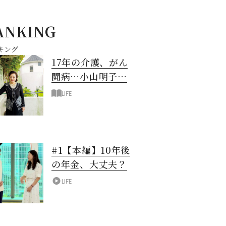
ANKING
キング
17年の介護、がん
闘病…小山明子さ
ん「今満たされて
LIFE
いる」と言える理
由
#1【本編】10年後
の年金、大丈夫？
LIFE