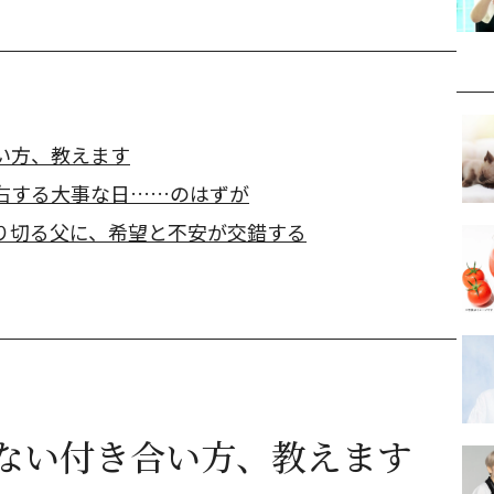
い方、教えます
右する大事な日……のはずが
り切る父に、希望と不安が交錯する
ない付き合い方、教えます