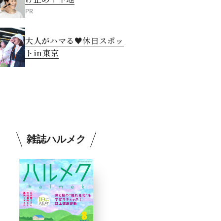
PR
大人がハマる♥休日スポッ
トin東京
雑誌ハルメク