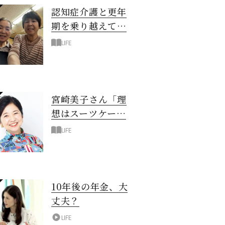
認知症介護と更年
期を乗り越えて！
6年の「通い介
LIFE
護」で見つけた答
え
宮崎美子さん「理
想はスーツケース
一つでどこへでも
LIFE
行ける暮らし」
10年後の年金、大
丈夫？
LIFE