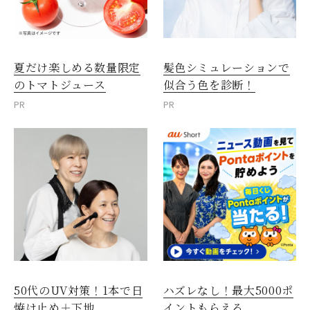
夏だけ楽しめる数量限定
髪色シミュレーションで
のトマトジュース
似合う色を診断！
PR
PR
50代のUV対策！1本で日
ハズレなし！最大5000ポ
焼け止め＋下地
イントもらえる