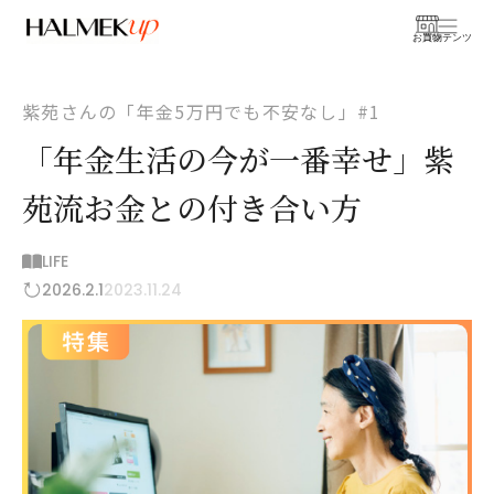
お買物
コンテンツ
紫苑さんの「年金5万円でも不安なし」#1
「年金生活の今が一番幸せ」紫
苑流お金との付き合い方
LIFE
2026.2.1
2023.11.24