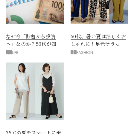
なぜ今「貯蓄から投資
50代、暑い夏は涼しくお
へ」なのか？50代が知る
しゃれに！足元サラっと
べきお金の新常識
快適「優秀ワイドパン
LIFE
FASHION
ツ」
35℃の夏をスマートに乗