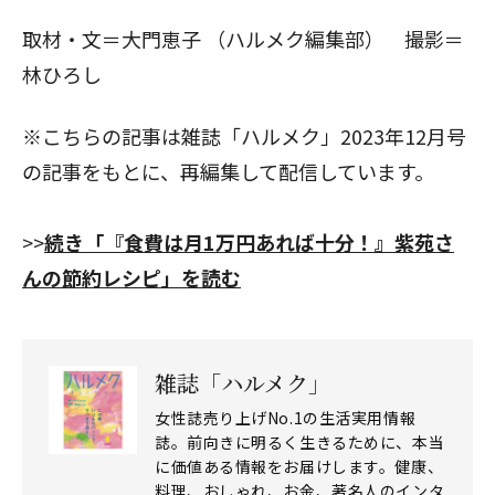
取材・文＝大門恵子 （ハルメク編集部） 撮影＝
林ひろし
※こちらの記事は
雑誌「ハルメク」2023年12月号
閉じる
の記事をもとに、再編集して配信しています。
>>
続き「『食費は月1万円あれば十分！』紫苑さ
んの節約レシピ」を読む
雑誌「ハルメク」
女性誌売り上げNo.1の生活実用情報
誌。前向きに明るく生きるために、本当
に価値ある情報をお届けします。健康、
料理、おしゃれ、お金、著名人のインタ