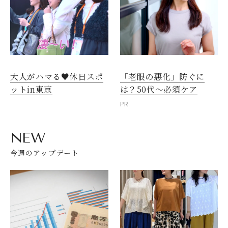
大人がハマる♥休日スポ
「老眼の悪化」防ぐに
ットin東京
は？50代～必須ケア
PR
NEW
今週のアップデート