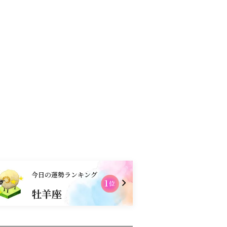
コンテンツ
お買物
今日の運勢ランキング
1
2
位
牡羊座
乙女座