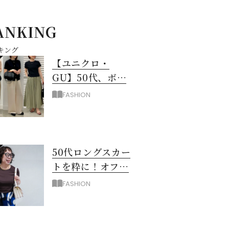
ANKING
キング
【ユニクロ・
GU】50代、ボト
ムスに迷ったら！
FASHION
3990円以下スカー
ト＆パンツ
50代ロングスカー
トを粋に！オフィ
ス＆お出掛けに映
FASHION
える配色のコツ