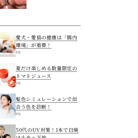
た意外な答え
愛犬・愛猫の健康は「腸内
環境」が重要！
PR
夏だけ楽しめる数量限定の
トマトジュース
PR
髪色シミュレーションで似
合う色を診断！
PR
50代のUV対策！1本で日焼
け止め＋下地