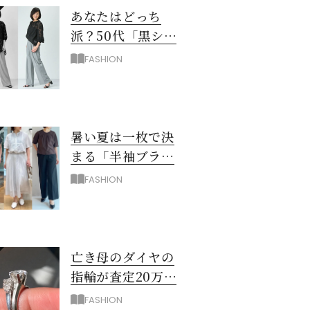
あなたはどっち
派？50代「黒シア
ー×ユニクロワイ
FASHION
ドパンツ」夏のモ
ノトーンコーデ
暑い夏は一枚で決
まる「半袖ブラウ
ス＆シャツ」で時
FASHION
短！大人の通勤コ
ーデ
亡き母のダイヤの
指輪が査定20万…
売る？50代が出し
FASHION