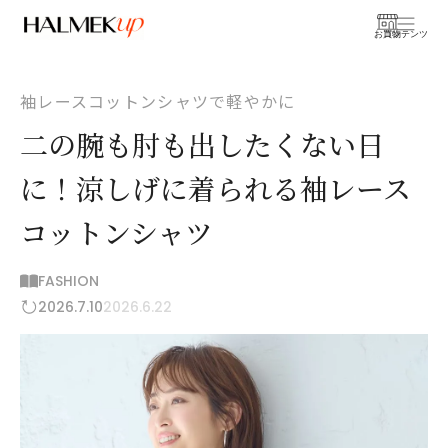
お買物
コンテンツ
袖レースコットンシャツで軽やかに
二の腕も肘も出したくない日
に！涼しげに着られる袖レース
コットンシャツ
FASHION
2026.7.10
2026.6.22