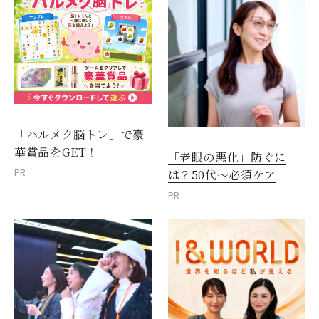
「ハルメク脳トレ」で豪
華賞品をGET！
「老眼の悪化」防ぐに
PR
は？50代～必須ケア
PR