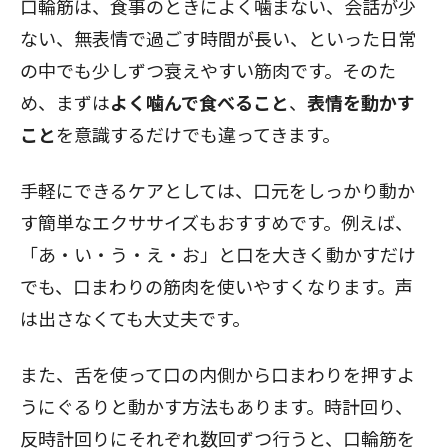
口輪筋は、食事のときによく噛まない、会話が少
ない、無表情で過ごす時間が長い、といった日常
の中でも少しずつ衰えやすい筋肉です。そのた
め、まずは
よく噛んで食べること
、
表情を動かす
こと
を意識するだけでも違ってきます。
手軽にできるケアとしては、口元をしっかり動か
す簡単なエクササイズもおすすめです。例えば、
「あ・い・う・え・お」と口を大きく動かすだけ
でも、口まわりの筋肉を使いやすくなります。声
は出さなくても大丈夫です。
閉じる
また、舌を使って口の内側から口まわりを押すよ
うにぐるりと動かす方法もあります。時計回り、
反時計回りにそれぞれ数回ずつ行うと、口輪筋を