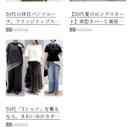
50代の休日パンツコー
【50代夏のロングスカー
デ。フリンジトップスを
ト】体型カバーと高見え
主役に洗練アースカラー
を叶える4コーデ
FASHION
FASHION
垢抜け！
50代「Tシャツ」を着る
なら、きれいめがカギ！
部屋着に見えないコツ
FASHION
は？