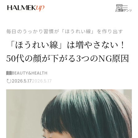
お買物
コンテンツ
毎日のうっかり習慣が「ほうれい線」を作り出す
「ほうれい線」は増やさない！
50代の顔が下がる3つのNG原因
BEAUTY&HEALTH
2026.5.17
2026.5.17