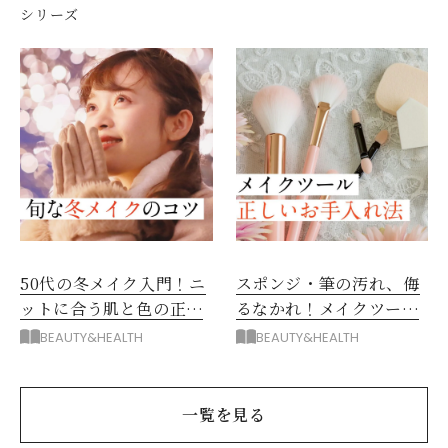
シリーズ
50代の冬メイク入門！ニ
スポンジ・筆の汚れ、侮
ットに合う肌と色の正解
るなかれ！メイクツール
は？
の正しいお手入れ方法徹
BEAUTY&HEALTH
BEAUTY&HEALTH
底解説
一覧を見る