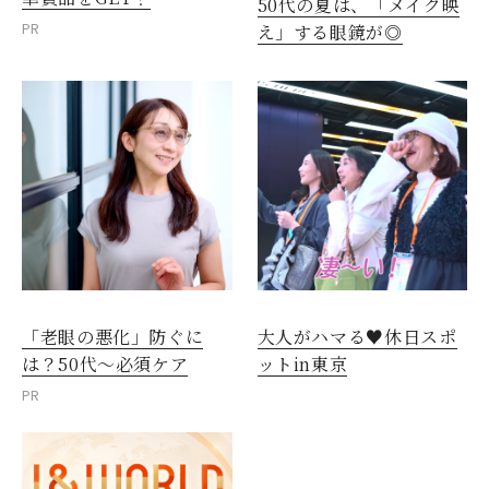
50代の夏は、「メイク映
PR
え」する眼鏡が◎
「老眼の悪化」防ぐに
大人がハマる♥休日スポ
は？50代～必須ケア
ットin東京
PR