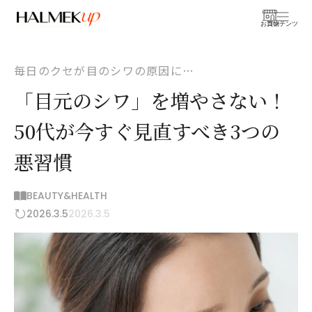
お買物
コンテンツ
毎日のクセが目のシワの原因に…
「目元のシワ」を増やさない！
50代が今すぐ見直すべき3つの
悪習慣
BEAUTY&HEALTH
2026.3.5
2026.3.5