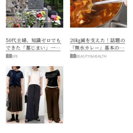
50代主婦、知識ゼロでも
20㎏減を支えた！話題の
できた「墓じまい」一つ
「無水カレー」基本の作
後悔したのは、ある順
り方とおすすめルウ6選
LIFE
BEAUTY&HEALTH
番!?