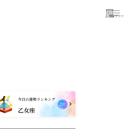
コンテンツ
お買物
今日の運勢ランキング
2
位
乙女座