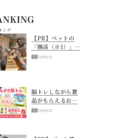
ANKING
キング
【PR】ペットの
「腸活（※1）」に
注目！愛犬・愛猫
TOPICS
の新常識
脳トレしながら賞
品がもらえるお得
なアプリ「ハルメ
TOPICS
ク脳トレ」誕生！