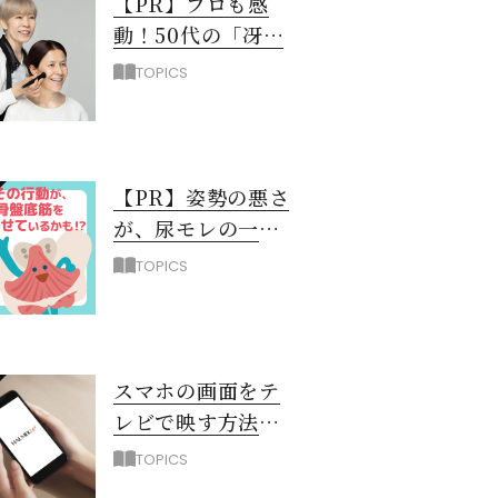
【PR】プロも感
動！50代の「冴え
ない黄ぐすみ」を
TOPICS
救う最新UV下地と
は？
【PR】姿勢の悪さ
が、尿モレの一
因！？ 骨盤底筋
TOPICS
を弱らせるNG習
慣3選
スマホの画面をテ
レビで映す方法
（iPhone編）
TOPICS