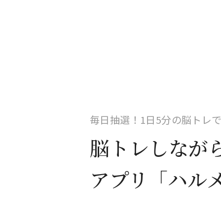
毎日抽選！1日5分の脳トレ
脳トレしなが
アプリ「ハル