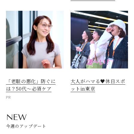
「老眼の悪化」防ぐに
大人がハマる♥休日スポ
は？50代～必須ケア
ットin東京
PR
NEW
今週のアップデート