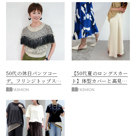
50代の休日パンツコー
【50代夏のロングスカー
デ。フリンジトップスを
ト】体型カバーと高見え
主役に洗練アースカラー
を叶える4コーデ
FASHION
FASHION
垢抜け！