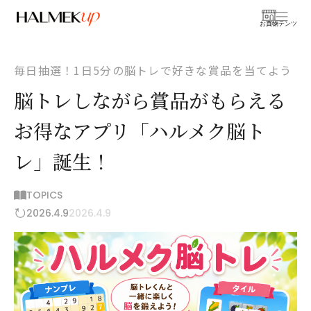
お買物
コンテンツ
毎日抽選！1日5分の脳トレで好きな賞品を当てよう
脳トレしながら賞品がもらえる
お得なアプリ「ハルメク脳ト
レ」誕生！
TOPICS
2026.4.9
2026.4.9