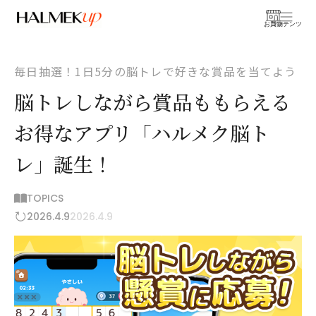
お買物
コンテンツ
毎日抽選！1日5分の脳トレで好きな賞品を当てよう
脳トレしながら賞品ももらえる
お得なアプリ「ハルメク脳ト
レ」誕生！
TOPICS
2026.4.9
2026.4.9