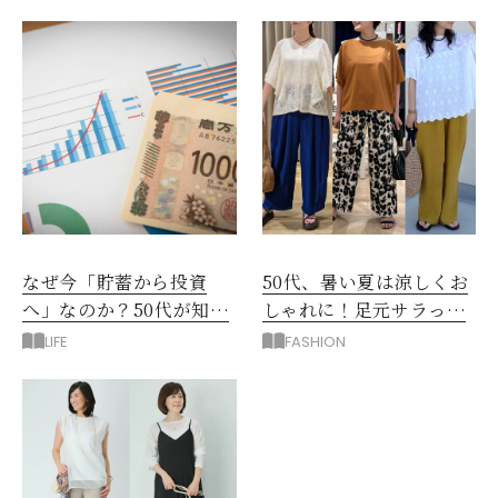
なぜ今「貯蓄から投資
50代、暑い夏は涼しくお
へ」なのか？50代が知る
しゃれに！足元サラっと
べきお金の新常識
快適「優秀ワイドパン
LIFE
FASHION
ツ」