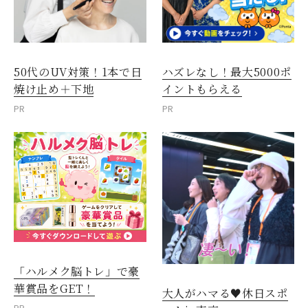
50代のUV対策！1本で日
ハズレなし！最大5000ポ
焼け止め＋下地
イントもらえる
PR
PR
「ハルメク脳トレ」で豪
華賞品をGET！
大人がハマる♥休日スポ