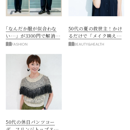
｢なんだか服が似合わな
50代の夏の救世主！かけ
い…」が3300円で解消！
るだけで「メイク映え」
阪神梅田のサービスが神
する眼鏡
FASHION
BEAUTY&HEALTH
だった
50代の休日パンツコー
デ。フリンジトップスを