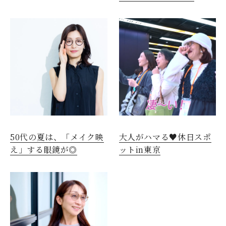
50代の夏は、「メイク映
大人がハマる♥休日スポ
え」する眼鏡が◎
ットin東京