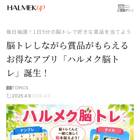
お買物
コンテンツ
毎日抽選！1日5分の脳トレで好きな賞品を当てよう
脳トレしながら賞品がもらえる
お得なアプリ「ハルメク脳ト
レ」誕生！
TOPICS
2026.4.9
2026.4.9