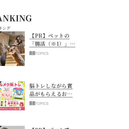
ANKING
キング
【PR】ペットの
「腸活（※1）」に
注目！愛犬・愛猫
TOPICS
の新常識
脳トレしながら賞
品がもらえるお得
なアプリ「ハルメ
TOPICS
ク脳トレ」誕生！