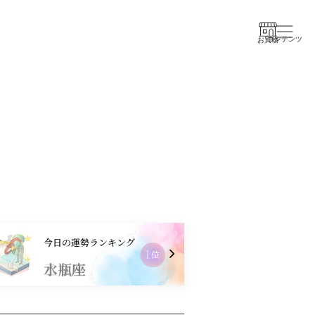
コンテンツ
お買物
今日の運勢ランキング
2
位
乙女座