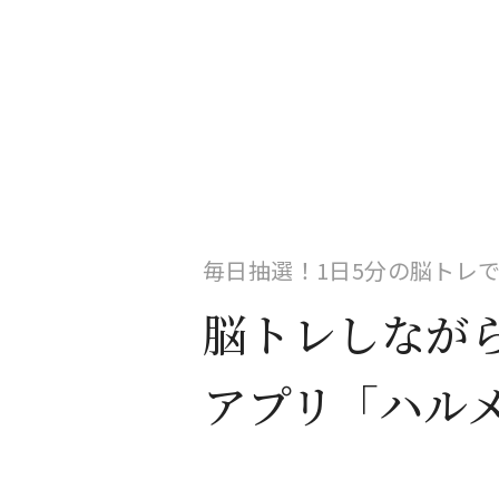
毎日抽選！1日5分の脳トレ
脳トレしなが
アプリ「ハル