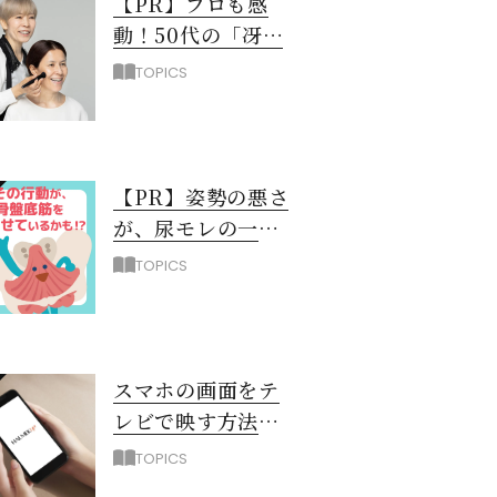
【PR】プロも感
動！50代の「冴え
ない黄ぐすみ」を
TOPICS
救う最新UV下地と
は？
【PR】姿勢の悪さ
が、尿モレの一
因！？ 骨盤底筋
TOPICS
を弱らせるNG習
慣3選
スマホの画面をテ
レビで映す方法
（iPhone編）
TOPICS