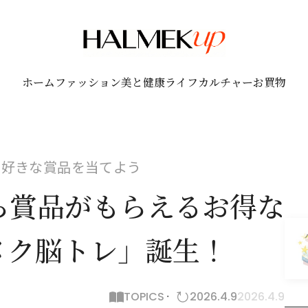
ホーム
ファッション
美と健康
ライフ
カルチャー
お買物
で好きな賞品を当てよう
ら賞品がもらえるお得な
メク脳トレ」誕生！
TOPICS
2026.4.9
2026.4.9