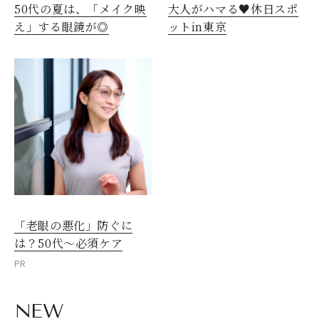
50代の夏は、「メイク映
大人がハマる♥休日スポ
え」する眼鏡が◎
ットin東京
「老眼の悪化」防ぐに
は？50代～必須ケア
PR
NEW