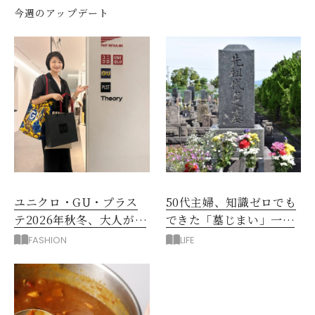
今週のアップデート
ユニクロ・GU・プラス
50代主婦、知識ゼロでも
テ2026年秋冬、大人が着
できた「墓じまい」一つ
たい新作服は？
後悔したのは、ある順
FASHION
LIFE
番!?