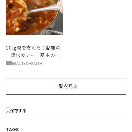
20㎏減を支えた！話題の
「無水カレー」基本の作
り方とおすすめルウ6選
BEAUTY&HEALTH
一覧を見る
保存する
TAGS