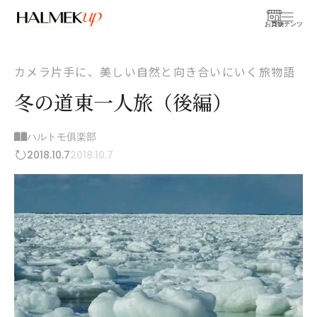
お買物
コンテンツ
カメラ片手に、美しい自然と向き合いにいく旅物語
冬の道東一人旅（後編）
ハルトモ俱楽部
2018.10.7
2018.10.7