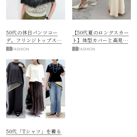
50代の休日パンツコー
【50代夏のロングスカー
デ。フリンジトップスを
ト】体型カバーと高見え
主役に洗練アースカラー
を叶える4コーデ
FASHION
FASHION
垢抜け！
50代「Tシャツ」を着る