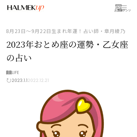
お買物
コンテンツ
8月23日〜9月22日生まれ年運！占い師・章月綾乃
2023年おとめ座の運勢・乙女座
の占い
LIFE
2023.1.1
2022.12.21