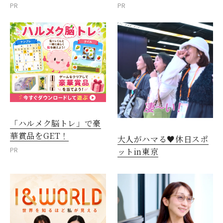
PR
PR
「ハルメク脳トレ」で豪
華賞品をGET！
大人がハマる♥休日スポ
PR
ットin東京