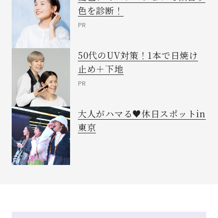
色を診断！
PR
50代のUV対策！1本で日焼け
止め＋下地
PR
大人がハマる♥休日スポットin
東京