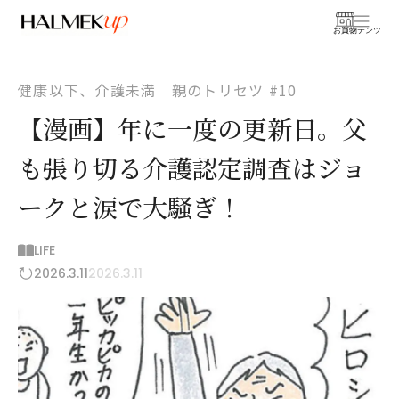
お買物
コンテンツ
健康以下、介護未満 親のトリセツ #10
【漫画】年に一度の更新日。父
も張り切る介護認定調査はジョ
ークと涙で大騒ぎ！
LIFE
2026.3.11
2026.3.11