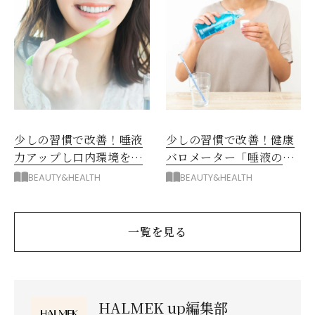
少しの習慣で改善！唾液
少しの習慣で改善！健康
力アップし口内環境を整
バロメーター「唾液の
える歯磨き術＆生活習慣
量」の増やし方
BEAUTY&HEALTH
BEAUTY&HEALTH
一覧を見る
HALMEK up編集部