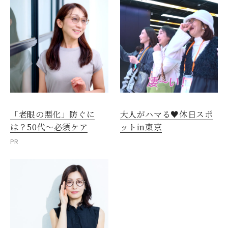
「老眼の悪化」防ぐに
大人がハマる♥休日スポ
は？50代～必須ケア
ットin東京
PR