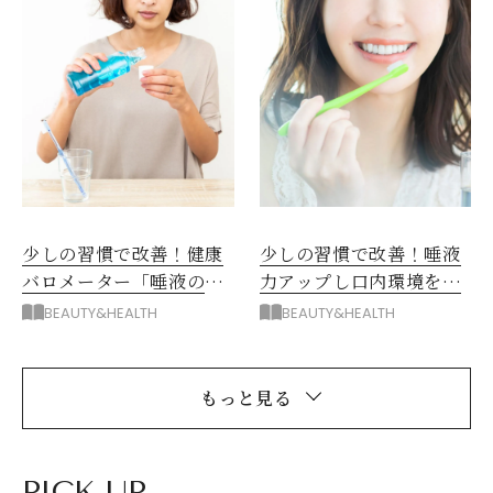
少しの習慣で改善！健康
少しの習慣で改善！唾液
バロメーター「唾液の
力アップし口内環境を整
量」の増やし方
える歯磨き術＆生活習慣
BEAUTY&HEALTH
BEAUTY&HEALTH
もっと見る
PICK UP