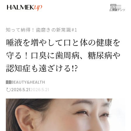
お買物
コンテンツ
知って納得！歯磨きの新常識#1
唾液を増やして口と体の健康を
守る！口臭に歯周病、糖尿病や
認知症も遠ざける!?
BEAUTY&HEALTH
2026.5.21
2026.5.21