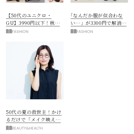
【50代のユニクロ・
｢なんだか服が似合わな
GU】3990円以下！秋ま
い…」が3300円で解消！
ではける涼しげボトムス3
阪神梅田のサービスが神
FASHION
FASHION
選
だった
50代の夏の救世主！かけ
るだけで「メイク映え」
する眼鏡
BEAUTY&HEALTH