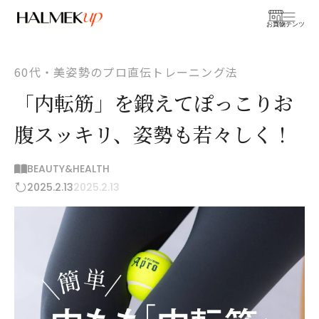
お買物
コンテンツ
60代・美姿勢のプロ直伝トレーニング法
「内転筋」を鍛えてぽっこりお
腹スッキリ、姿勢も若々しく！
BEAUTY&HEALTH
2025.2.13
2025.2.13