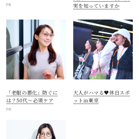
PR
実を知っていますか
「老眼の悪化」防ぐに
大人がハマる♥休日スポ
は？50代～必須ケア
ットin東京
PR