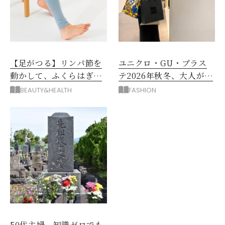
【足がつる】リンパ節を
ユニクロ・GU・プラス
動かして、ふくらはぎの
テ2026年秋冬、大人が着
むくみ、こむら返りを解
たい新作服は？
BEAUTY&HEALTH
FASHION
消
50代主婦、知識ゼロでも