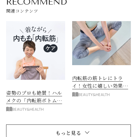
RECOMMEND
関連コンテンツ
内転筋の筋トレにトラ
イ！女性に嬉しい効果が
姿勢のプロも絶賛！ハル
たくさん
BEAUTY&HEALTH
メクの「内転筋ボトム」
とは？
BEAUTY&HEALTH
もっと見る