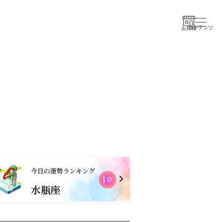
コンテンツ
お買物
今日の運勢ランキング
1
2
位
水瓶座
乙女座