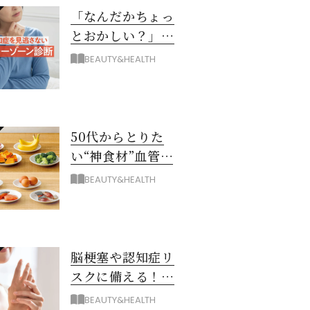
「なんだかちょっ
とおかしい？」を
見逃さない！ 認知
BEAUTY&HEALTH
症グレーゾーン診
断
50代からとりた
い“神食材”血管と
脳を若々しく保つ
BEAUTY&HEALTH
8つとは？
脳梗塞や認知症リ
スクに備える！ゴ
ースト血管を復活
BEAUTY&HEALTH