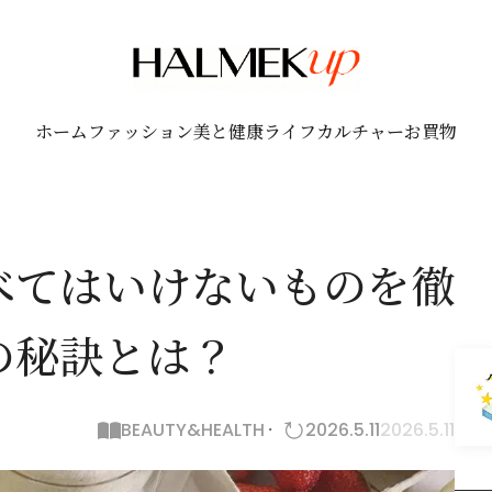
ホーム
ファッション
美と健康
ライフ
カルチャー
お買物
べてはいけないものを徹
の秘訣とは？
BEAUTY&HEALTH
2026.5.11
2026.5.11