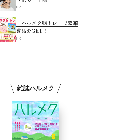
PR
「ハルメク脳トレ」で豪華
賞品をGET！
PR
雑誌ハルメク