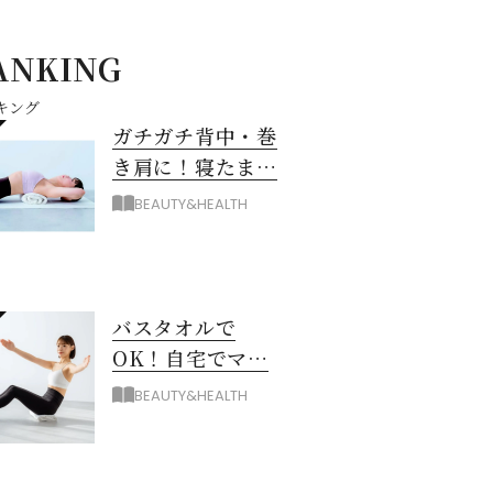
ANKING
キング
ガチガチ背中・巻
き肩に！寝たまま
バスタオル「おう
BEAUTY&HEALTH
ちピラティス」の
やり方
バスタオルで
OK！自宅でマシ
ン級に骨から整え
BEAUTY&HEALTH
る「おうちピラテ
ィス」のコツ