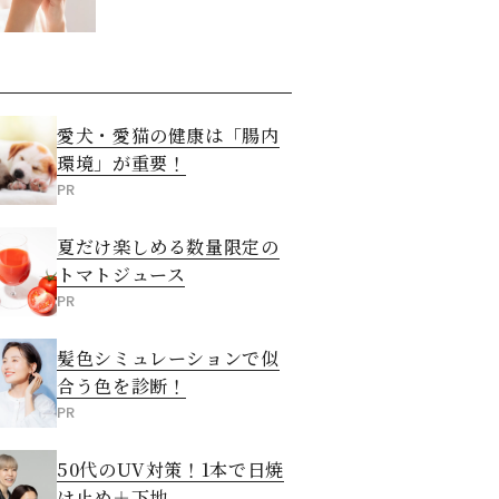
させる5つの方法
愛犬・愛猫の健康は「腸内
環境」が重要！
PR
夏だけ楽しめる数量限定の
トマトジュース
PR
髪色シミュレーションで似
合う色を診断！
PR
50代のUV対策！1本で日焼
け止め＋下地