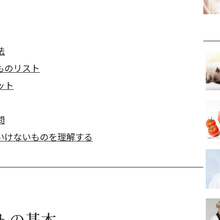
法
ものリスト
ット
問
いけないものを理解する
トの基本