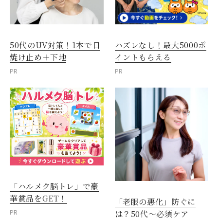
50代のUV対策！1本で日
ハズレなし！最大5000ポ
焼け止め＋下地
イントもらえる
PR
PR
「ハルメク脳トレ」で豪
華賞品をGET！
「老眼の悪化」防ぐに
PR
は？50代～必須ケア