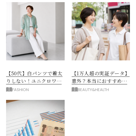
【50代】白パンツで着太
【1万人超の実証データ】
りしない！ユニクロワイ
意外？本当におすすめな
ドパンツ夏の着回しテク
運動とストレス解消法と
FASHION
BEAUTY&HEALTH
は？