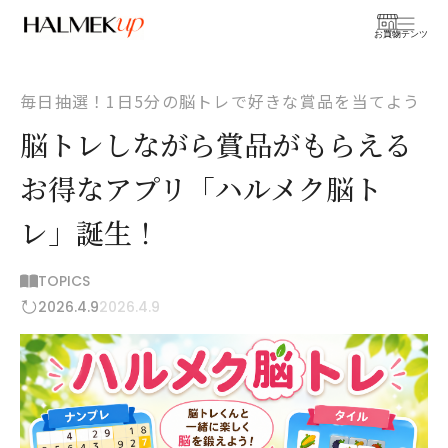
お買物
コンテンツ
毎日抽選！1日5分の脳トレで好きな賞品を当てよう
脳トレしながら賞品がもらえる
お得なアプリ「ハルメク脳ト
レ」誕生！
TOPICS
2026.4.9
2026.4.9